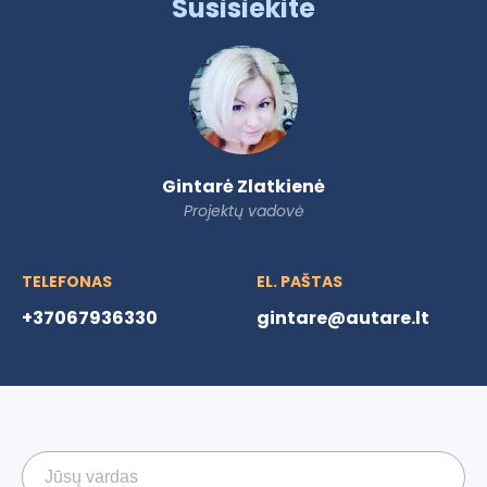
Susisiekite
Gintarė Zlatkienė
Projektų vadovė
TELEFONAS
EL. PAŠTAS
+37067936330
gintare@autare.lt