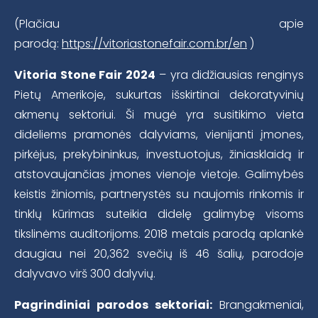
(Plačiau apie
parodą:
https://vitoriastonefair.com.br/en
)
Vitoria Stone Fair 2024
– yra didžiausias renginys
Pietų Amerikoje, sukurtas išskirtinai dekoratyvinių
akmenų sektoriui. Ši mugė yra susitikimo vieta
dideliems pramonės dalyviams, vienijanti įmones,
pirkėjus, prekybininkus, investuotojus, žiniasklaidą ir
atstovaujančias įmones vienoje vietoje. Galimybės
keistis žiniomis, partnerystės su naujomis rinkomis ir
tinklų kūrimas suteikia didelę galimybę visoms
tikslinėms auditorijoms. 2018 metais parodą aplankė
daugiau nei 20,362 svečių iš 46 šalių, parodoje
dalyvavo virš 300 dalyvių.
Pagrindiniai parodos sektoriai:
Brangakmeniai,