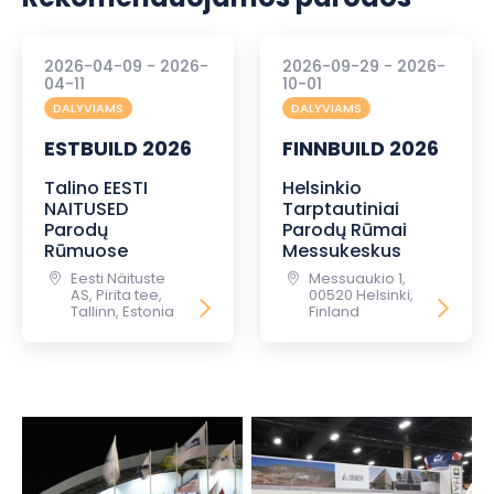
2026-04-09 - 2026-
2026-09-29 - 2026-
04-11
10-01
DALYVIAMS
DALYVIAMS
ESTBUILD 2026
FINNBUILD 2026
Talino EESTI
Helsinkio
NAITUSED
Tarptautiniai
Parodų
Parodų Rūmai
Rūmuose
Messukeskus
Eesti Näituste
Messuaukio 1,
AS, Pirita tee,
00520 Helsinki,
Tallinn, Estonia
Finland