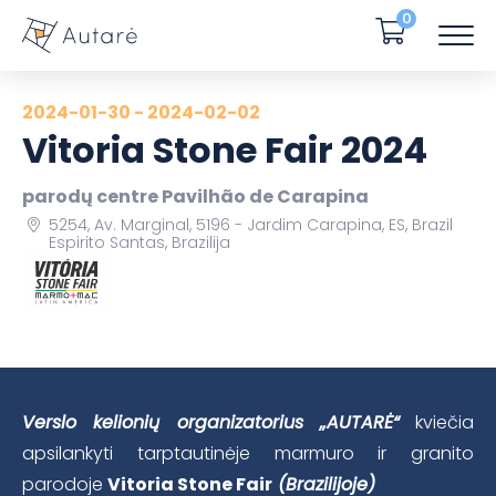
0
2024-01-30 - 2024-02-02
Vitoria Stone Fair 2024
parodų centre Pavilhão de Carapina
5254, Av. Marginal, 5196 - Jardim Carapina, ES, Brazil
Espirito Santas, Brazilija
Verslo kelionių organizatorius „AUTARĖ“
kviečia
apsilankyti tarptautinėje marmuro ir granito
parodoje
Vitoria Stone Fair
(Brazilijoje)