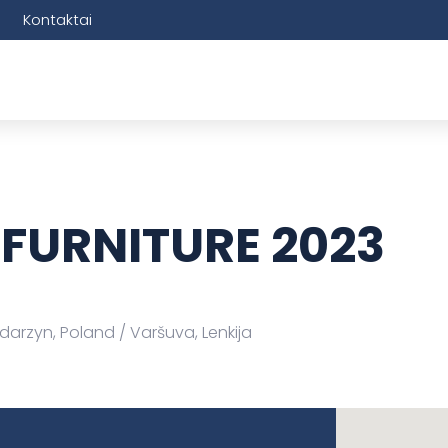
Kontaktai
URNITURE 2023
darzyn, Poland
Varšuva, Lenkija