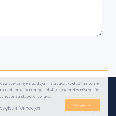
ūsų svetainėje naudojami slapukai, kad užtikrintume
ums teikiamų paslaugų kokybę. Tęsdami naršymą jūs
utinkate su slapukų politika.
Susipažinau
augiau informacijos
Sukurta
SONARO
| Dizainas
KEMDU