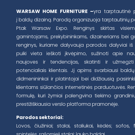
WARSAW HOME FURNITURE –
yra tarptautinė 
į baldų dizainą. Parodą organizuoja tarptautinių p
Ptak Warsaw Expo. Renginys skirtas visie
gamintojams, prekybininkams, dizaineriams bei ga
renginys, kuriame dalyvauja parodos dalyviai iš
puiki vieta ieškoti įkvėpimo, sužinoti apie 
naujoves ir tendencijas, skatinti ir užmegzt
potencialiais klientais. Jį apims svarbiausi baldų
didmenininkai ir platintojai bei didžiausią pasirink
klientams siūlančios internetinės parduotuvės. Re
formulę, kuri žymiai palengvina tiekimo grandinių 
prestižiškiausia verslo platforma pramonėje.
Parodos sektoriai:
Lovos, čiužiniai; stalai, staliukai, kėdės; sofos,
spintelės, rašomieji stalai; lauko baldai.