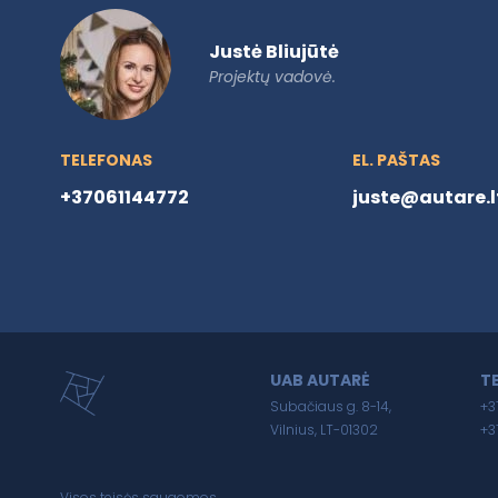
Justė Bliujūtė
Projektų vadovė.
TELEFONAS
EL. PAŠTAS
+37061144772
juste@autare.l
UAB AUTARĖ
T
Subačiaus g. 8-14,
+3
Vilnius, LT-01302
+3
Visos teisės saugomos.