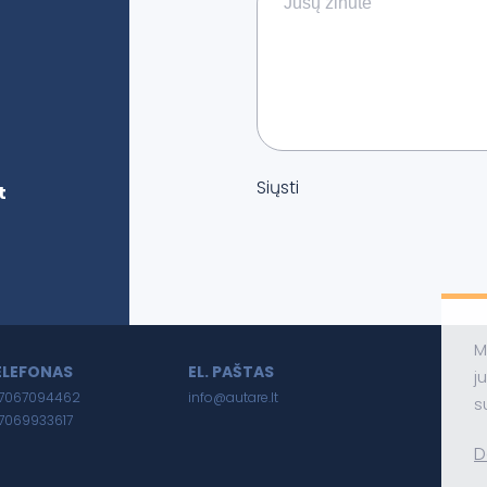
Siųsti
t
M
ELEFONAS
EL. PAŠTAS
j
7067094462
info@autare.lt
s
7069933617
D