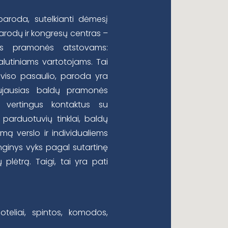
paroda, sutelkianti dėmesį
arodų ir kongresų centras –
ms pramonės atstovams:
lutiniams vartotojams. Tai
 viso pasaulio, paroda yra
naujausias baldų pramonės
i vertingus kontaktus su
 parduotuvių tinklai, baldų
imą verslo ir individualiems
nginys vyks pagal sutartinę
plėtrą. Taigi, tai yra pati
 foteliai, spintos, komodos,