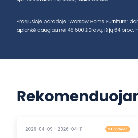
Praėjusioje parodoje “Warsaw Home Furniture” d
aplankė daugiau nei 48 600 žiūrovų, iš jų 64 proc. –
Rekomenduojam
2026-04-09 - 2026-04-11
DALYVIAMS