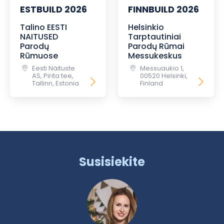
ESTBUILD 2026
FINNBUILD 2026
Talino EESTI
Helsinkio
NAITUSED
Tarptautiniai
Parodų
Parodų Rūmai
Rūmuose
Messukeskus
Eesti Näituste
Messuaukio 1,
AS, Pirita tee,
00520 Helsinki,
Tallinn, Estonia
Finland
Susisiekite