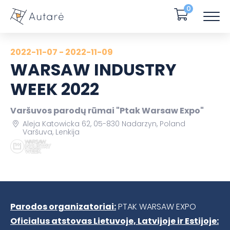
0
2022-11-07 - 2022-11-09
WARSAW INDUSTRY
WEEK 2022
Varšuvos parodų rūmai "Ptak Warsaw Expo"
Aleja Katowicka 62, 05-830 Nadarzyn, Poland
Varšuva, Lenkija
Parodos organizatoriai:
PTAK WARSAW EXPO
Oficialus atstovas Lietuvoje, Latvijoje ir Estijoje: