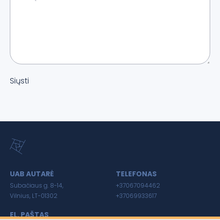
Siųsti
UAB AUTARĖ
TELEFONAS
Subačiaus g. 8-14,
+37067094462
Vilnius, LT-01302
+37069933617
EL. PAŠTAS