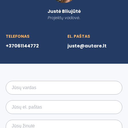
Justė Bliujūtė
Projektų vadovė.
TELEFONAS
EL. PAŠTAS
+37061144772
juste@autare.lt