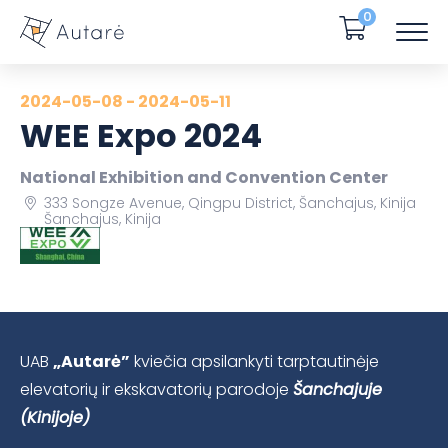
0
2024-05-08 - 2024-05-11
WEE Expo 2024
National Exhibition and Convention Center
333 Songze Avenue, Qingpu District, Šanchajus, Kinija
Šanchajus, Kinija
UAB
„Autarė”
kviečia apsilankyti tarptautinėje
elevatorių ir ekskavatorių parodoje
Šanchajuje
(Kinijoje)