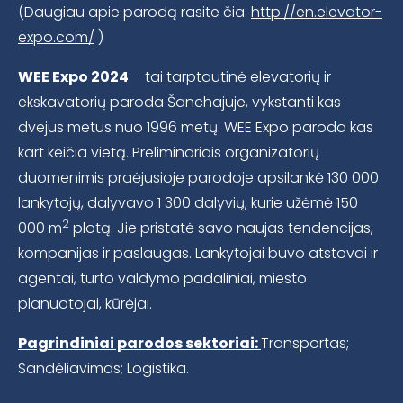
(Daugiau apie parodą rasite čia:
http://en.elevator-
expo.com/
)
WEE Expo 2024
– tai tarptautinė elevatorių ir
ekskavatorių paroda Šanchajuje, vykstanti kas
dvejus metus nuo 1996 metų. WEE Expo paroda kas
kart keičia vietą. Preliminariais organizatorių
duomenimis praėjusioje parodoje apsilankė 130 000
lankytojų, dalyvavo 1 300 dalyvių, kurie užėmė 150
2
000 m
plotą. Jie pristatė savo naujas tendencijas,
kompanijas ir paslaugas. Lankytojai buvo atstovai ir
agentai, turto valdymo padaliniai, miesto
planuotojai, kūrėjai.
Pagrindiniai parodos sektoriai:
Transportas;
Sandėliavimas; Logistika.