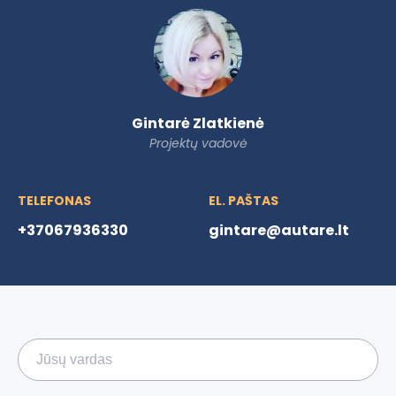
Gintarė Zlatkienė
Projektų vadovė
TELEFONAS
EL. PAŠTAS
+37067936330
gintare@autare.lt