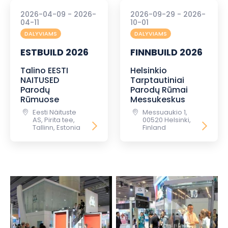
2026-04-09 - 2026-
2026-09-29 - 2026-
04-11
10-01
DALYVIAMS
DALYVIAMS
ESTBUILD 2026
FINNBUILD 2026
Talino EESTI
Helsinkio
NAITUSED
Tarptautiniai
Parodų
Parodų Rūmai
Rūmuose
Messukeskus
Eesti Näituste
Messuaukio 1,
AS, Pirita tee,
00520 Helsinki,
Tallinn, Estonia
Finland