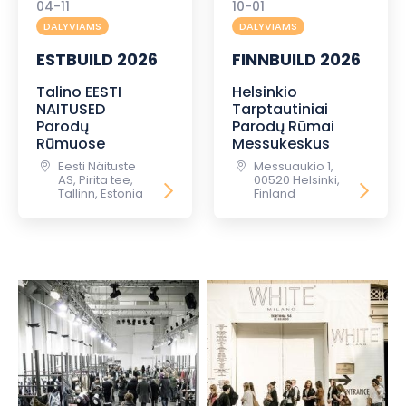
04-11
10-01
DALYVIAMS
DALYVIAMS
ESTBUILD 2026
FINNBUILD 2026
Talino EESTI
Helsinkio
NAITUSED
Tarptautiniai
Parodų
Parodų Rūmai
Rūmuose
Messukeskus
Eesti Näituste
Messuaukio 1,
AS, Pirita tee,
00520 Helsinki,
Tallinn, Estonia
Finland