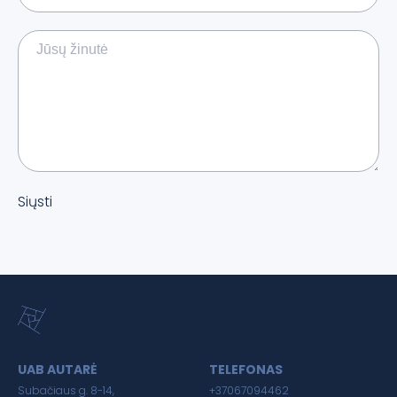
Siųsti
UAB AUTARĖ
TELEFONAS
Subačiaus g. 8-14,
+37067094462