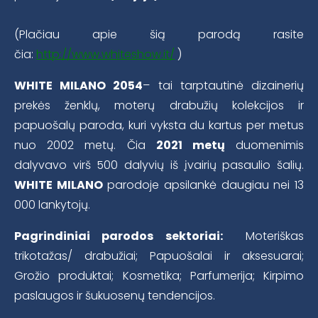
(Plačiau apie šią parodą rasite
čia:
http://www.whiteshow.it/
)
WHITE MILANO 2054
– tai tarptautinė dizainerių
prekės ženklų, moterų drabužių kolekcijos ir
papuošalų paroda, kuri vyksta du kartus per metus
nuo 2002 metų. Čia
2021 metų
duomenimis
dalyvavo virš 500 dalyvių iš įvairių pasaulio šalių.
WHITE MILANO
parodoje apsilankė daugiau nei 13
000 lankytojų.
Pagrindiniai parodos sektoriai:
Moteriškas
trikotažas/ drabužiai; Papuošalai ir aksesuarai;
Grožio produktai; Kosmetika; Parfumerija; Kirpimo
paslaugos ir šukuosenų tendencijos.