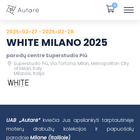
0
2025-02-27 - 2025-02-28
WHITE MILANO 2025
parodų centre Superstudio Più
Superstudio Più, Via Tortona, Milan, Metropolitan City
of Milan, Italy
Milanas, Italija
UAB „Autarė”
kviečia Jus apsilankyti tarptautinėje
moterų drabužių kolekcijos ir papuošalų
parodoje
Milane (Italijoje)