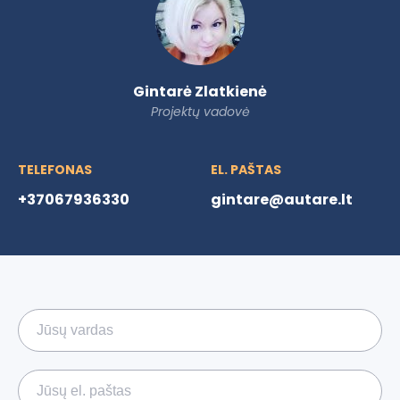
Gintarė Zlatkienė
Projektų vadovė
TELEFONAS
EL. PAŠTAS
+37067936330
gintare@autare.lt