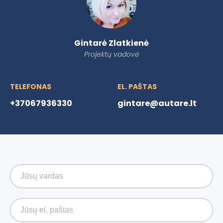
Gintarė Zlatkienė
Projektų vadovė
TELEFONAS
EL. PAŠTAS
+37067936330
gintare@autare.lt