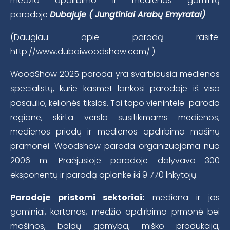
medžio apdirbimo ir medienos gaminių
parodoje
Dubajuje ( Jungtiniai Arabų Emyratai)
(Daugiau apie parodą rasite:
http://www.dubaiwoodshow.com/
)
WoodShow 2025 paroda yra svarbiausia medienos
specialistų, kurie kasmet lankosi parodoje iš viso
pasaulio, kelionės tikslas. Tai tapo vienintele paroda
regione, skirta verslo susitikimams medienos,
medienos priedų ir medienos apdirbimo mašinų
pramonei. Woodshow paroda organizuojama nuo
2006 m. Praėjusioje parodoje dalyvavo 300
eksponentų ir parodą aplanke iki 9 770 lnkytojų.
Parodoje pristomi sektoriai:
mediena ir jos
gaminiai, kartonas, medžio apdirbimo prmonė bei
mašinos, baldų gamyba, miško produkcija,