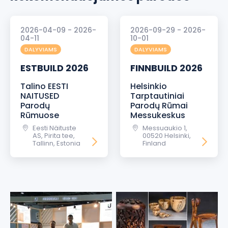
2026-04-09 - 2026-
2026-09-29 - 2026-
04-11
10-01
DALYVIAMS
DALYVIAMS
ESTBUILD 2026
FINNBUILD 2026
Talino EESTI
Helsinkio
NAITUSED
Tarptautiniai
Parodų
Parodų Rūmai
Rūmuose
Messukeskus
Eesti Näituste
Messuaukio 1,
AS, Pirita tee,
00520 Helsinki,
Tallinn, Estonia
Finland