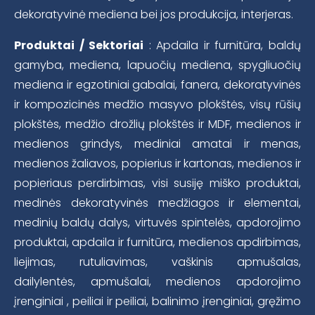
dekoratyvinė mediena bei jos produkcija, interjeras.
Produktai / Sektoriai
: Apdaila ir furnitūra, baldų
gamyba, mediena, lapuočių mediena, spygliuočių
mediena ir egzotiniai gabalai, fanera, dekoratyvinės
ir kompozicinės medžio masyvo plokštės, visų rūšių
plokštės, medžio drožlių plokštės ir MDF, medienos ir
medienos grindys, mediniai amatai ir menas,
medienos žaliavos, popierius ir kartonas, medienos ir
popieriaus perdirbimas, visi susiję miško produktai,
medinės dekoratyvinės medžiagos ir elementai,
medinių baldų dalys, virtuvės spintelės, apdorojimo
produktai, apdaila ir furnitūra, medienos apdirbimas,
liejimas, rutuliavimas, vaškinis apmušalas,
dailylentės, apmušalai, medienos apdorojimo
įrenginiai , peiliai ir peiliai, balinimo įrenginiai, gręžimo