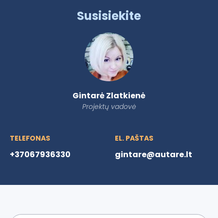
Susisiekite
Gintarė Zlatkienė
Projektų vadovė
TELEFONAS
EL. PAŠTAS
+37067936330
gintare@autare.lt