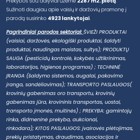
Prekybos šou dalyviai užėmė
2287 m2. plotą
.
Sužinoti daugiau apie vaisių ir daržovių pramonę į
parodą susirinko
4923 lankytojai
.
Pagrindiniai parodos sektoriai:
ŠVIEŽI PRODUKTAI
(vaisiai, daržovės, ekologiški produktai, šaldyti
produktai, naudingas maistas, sultys);
PRODUKTŲ
SAUGA (pesticidų kontrolė, kokybės užtikrinimas,
laboratorijos, higienos programos) ;
TECHNINĖ
ĮRANGA (šaldymo sistemos, augalai, pakavimo
įranga, sandėliavimas);
TRANSPORTO PASLAUGOS(
krovinių gabenimas oro transportu, krovinių
gabenimas jūra, krovininis transportas, uostai,
transporto įmonės, muitinės) ;
PREKYBA: gamintojų
rinka, didmeninė prekyba, aukcionai,
rinkodara);
KITOS PASLAUGOS: įvairovės plėtojimas,
prekių pristatymas, draudimas, asociacijos ir