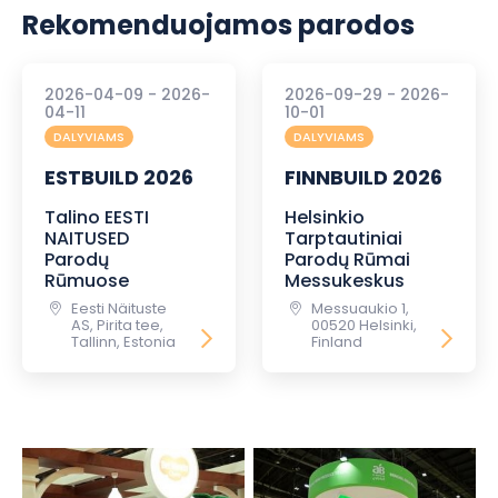
Rekomenduojamos parodos
2026-04-09 - 2026-
2026-09-29 - 2026-
04-11
10-01
DALYVIAMS
DALYVIAMS
ESTBUILD 2026
FINNBUILD 2026
Talino EESTI
Helsinkio
NAITUSED
Tarptautiniai
Parodų
Parodų Rūmai
Rūmuose
Messukeskus
Eesti Näituste
Messuaukio 1,
AS, Pirita tee,
00520 Helsinki,
Tallinn, Estonia
Finland