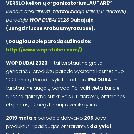
VERSLO kelionių organizatorius „AUTARĖ”
kviečia apsilankyti tarptautinėje vaisių ir daržovių
parodoje
WOP DUBAI 2023
Dubajuje
(Jungtiniuose Arabų Emyratuose).
(Daugiau apie parodą sužinosite:
http://www.wop-dubai.com/
)
WOP DUBAI 2023
–
tai tarptautinė greitai
gendančių produktų paroda vykstanti kasmet nuo
2009 metų. Paroda vyksta kartu su
IPM DUBAI –
tarptautine augalų paroda. Tai puiki vieta, kurioje
turėsite galimybę sutikti vaisių ir daržovių pramonės
ekspertus, užmegzti naujus verslo ryšius.
2019 metais
parodoje dalyvavo
205
savo
produktus ir paslaugas pristatantys
dalyviai
.