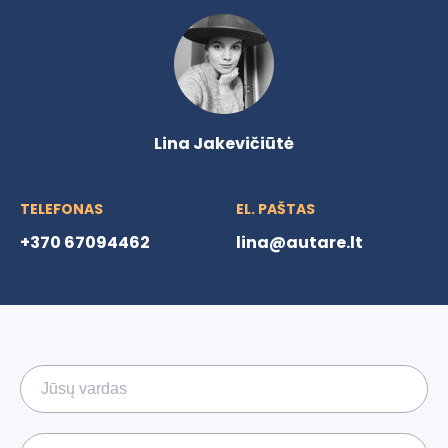
Lina Jakevičiūtė
TELEFONAS
EL. PAŠTAS
+370 67094462
lina@autare.lt