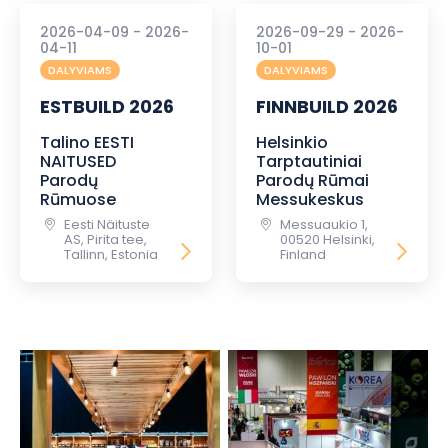
2026-04-09 - 2026-
2026-09-29 - 2026-
04-11
10-01
DALYVIAMS
DALYVIAMS
ESTBUILD 2026
FINNBUILD 2026
Talino EESTI
Helsinkio
NAITUSED
Tarptautiniai
Parodų
Parodų Rūmai
Rūmuose
Messukeskus
Eesti Näituste
Messuaukio 1,
AS, Pirita tee,
00520 Helsinki,
Tallinn, Estonia
Finland