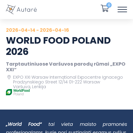
0
2026-04-14 - 2026-04-16
WORLD FOOD POLAND
2026
Tarptautiniuose Varšuvos parodų rūmai „EXPO
XXI“
EXPO XXI Warsaw International Expocentre Ignacego
Pradzynskiego Street 12/14 01-222 Warsaw
Varšuva, Lenkija
„World Food“
tai vieta maisto pramonės
profesionalams, kurie nori sustiprinti esamus ryšius,