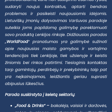
sudaryti naujus kontraktus, aptarti bendras
problemas ir pasikeisti naujausiomis idėjomis.
Lietuviškų įmonių dalyvavimas Varšuvos parodoje
suteikia joms papildomą galimybę pareklamuoti
savo produktą Lenkijos rinkoje. Didžiausias parodos
„
WorldFood
“ pranašumas yra galimybė sužinoti
apie naujausias maisto gamybos ir vartojimo
tendencijas tiek Lenkijoje, tiek užsienyje ir keistis
žiniomis bei rinkos patirtimi. Tiesioginis kontaktas
tarp gamintojų, perdirbėjų ir prekybininkų taip pat
yra neįkainojamas, leidžiantis geriau suprasti
abipusius lūkesčius.
Paroda suskirstyta į keletą sektorių:
„Food & Drinks“ –
bakalėja, vaisiai ir daržovės,