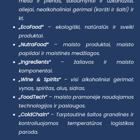
mėsa ir pienas, saldumynai ir užkandžiai,
aliejai, nealkoholiniai gėrimai (karšti ir šalti) ir
kt.
„EcoFood“
– ekologiški, natūralūs ir sveiki
produktai.
„NutraFood“
– maisto produktai, maisto
papildai ir maistinės medžiagos.
„Ingredients“
– žaliavos ir maisto
komponentai.
„Wine & Spirits“
– visi alkoholiniai gėrimai:
vynas, spiritas, alus, sidras.
„FoodTech“
– maisto pramonėje naudojamos
technologijos ir paslaugos.
„ColdChain“
– Tarptautinė šaltos grandinės ir
kontroliuojamos temperatūros logistikos
paroda.