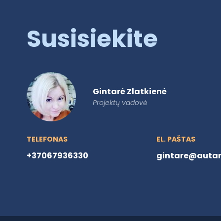
Susisiekite
Gintarė Zlatkienė
Projektų vadovė
TELEFONAS
EL. PAŠTAS
+37067936330
gintare@autare