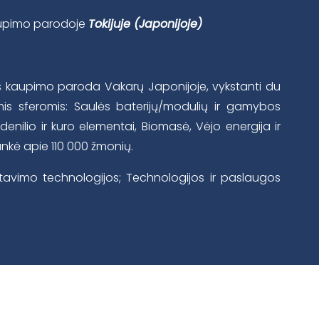
kaupimo parodoje
Tokijuje
(Japonijoje)
os kaupimo paroda Vakarų Japonijoje, vykstanti du
mis sferomis: Saulės baterijų/modulių ir gamybos
enilio ir kuro elementai, Biomasė, Vėjo energija ir
ankė apie 110 000 žmonių.
avimo technologijos; Technologijos ir paslaugos