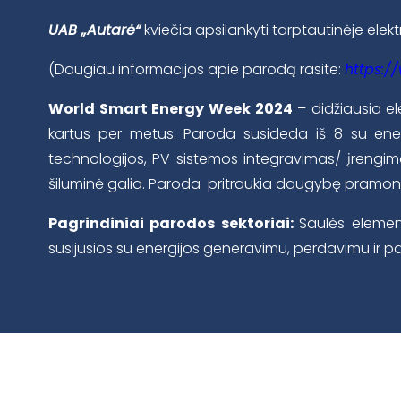
UAB „Autarė“
kviečia apsilankyti tarptautinėje el
(Daugiau informacijos apie parodą rasite:
https:/
World Smart Energy Week 2024
– didžiausia e
kartus per metus. Paroda susideda iš 8 su energ
technologijos, PV sistemos integravimas/ įrengimas
šiluminė galia. Paroda pritraukia daugybę pramonės 
Pagrindiniai parodos sektoriai:
Saulės elemen
susijusios su energijos generavimu, perdavimu ir pa