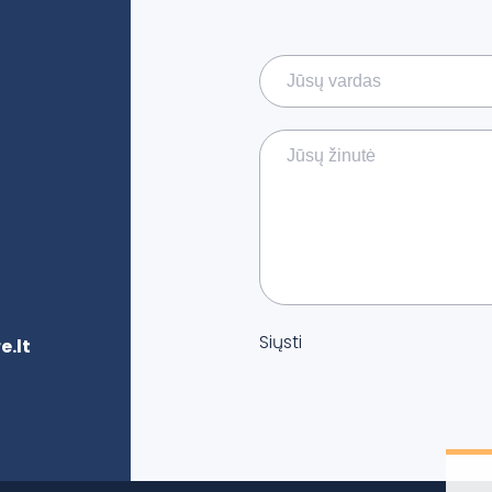
Siųsti
.lt