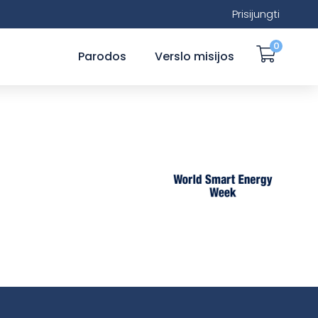
Prisijungti
0
Parodos
Verslo misijos