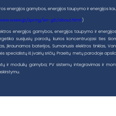
ektros energijos gamybos, energijos taupymo ir energijos 
/www.wsew.jp/spring/en-gb/about.html
)
lektros energijos gamybos, energijos taupymo ir energij
etika susijusių parodų, kurios koncentruojasi ties šio
, Įkraunamos baterijos, Sumanusis elektros tinklas, Vand
specialistų iš įvairių sričių. Praeitų metų parodoje apsil
tų ir modulių gamyba; PV sistemų integravimas ir mont
skirstymu.