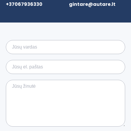
+37067936330
gintare@autare.lt