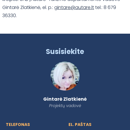
Gintarė Zlatkienė, el. p.:
gintare@autare.lt
tel.: 8 679
36330.
Susisiekite
Gintarė Zlatkienė
Projektų vadovė
TELEFONAS
EL. PAŠTAS