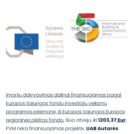
Įmonių dalyvavimas dalinai finansuojamas pagal
Europos Sąjungos fondų investicijų veiksmų
programos priemonę, iš Europos Sąjungos Europos
regioninės plėtros fondo
, šiuo atveju, iki
1203,37
Eur
.
PVM nėra finansuojamas projekte.
UAB Autarės