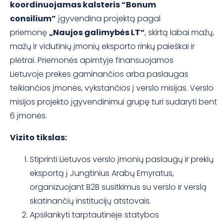
koordinuojamas kalsteris “Bonum
consilium”
įgyvendina projektą pagal
priemonę
„Naujos galimybės LT“
, skirtą labai mažų,
mažų ir vidutinių įmonių eksporto rinkų paieškai ir
plėtrai. Priemonės apimtyje finansuojamos
Lietuvoje prekes gaminančios arba paslaugas
teikiančios įmonės, vykstančios į verslo misijas. Verslo
misijos projekto įgyvendinimui grupę turi sudaryti bent
6 įmonės.
Vizito tikslas:
Stiprinti Lietuvos verslo įmonių paslaugų ir prekių
eksportą į Jungtinius Arabų Emyratus,
organizuojant B2B susitkimus su verslo ir verslą
skatinančių institucijų atstovais.
Apsilankyti tarptautinėje statybos