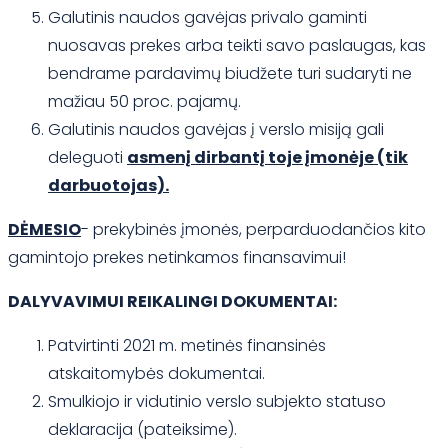
Galutinis naudos gavėjas privalo gaminti
nuosavas prekes arba teikti savo paslaugas, kas
bendrame pardavimų biudžete turi sudaryti ne
mažiau 50 proc. pajamų.
Galutinis naudos gavėjas į verslo misiją gali
deleguoti
asmenį dirbantį toje įmonėje (tik
darbuotojas).
DĖMESIO
- prekybinės įmonės, perparduodančios kito
gamintojo prekes netinkamos finansavimui!
DALYVAVIMUI REIKALINGI DOKUMENTAI:
Patvirtinti 2021 m. metinės finansinės
atskaitomybės dokumentai.
Smulkiojo ir vidutinio verslo subjekto statuso
deklaracija (pateiksime).