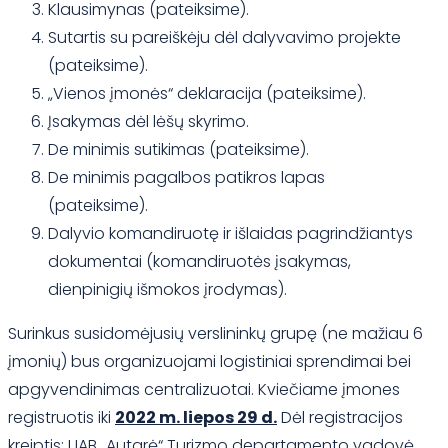
Klausimynas (pateiksime).
Sutartis su pareiškėju dėl dalyvavimo projekte
(pateiksime).
„Vienos įmonės“ deklaracija (pateiksime).
Įsakymas dėl lėšų skyrimo.
De minimis sutikimas (pateiksime).
De minimis pagalbos patikros lapas
(pateiksime).
Dalyvio komandiruotę ir išlaidas pagrindžiantys
dokumentai (komandiruotės įsakymas,
dienpinigių išmokos įrodymas).
Surinkus susidomėjusių verslininkų grupę (ne mažiau 6
įmonių) bus organizuojami logistiniai sprendimai bei
apgyvendinimas centralizuotai. Kviečiame įmones
registruotis iki
2022 m. liepos 29 d.
Dėl registracijos
kreiptis: UAB „Autarė“ Turizmo departamento vadovė