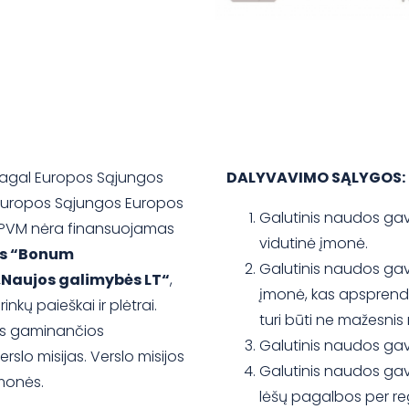
agal Europos Sąjungos
DALYVAVIMO SĄLYGOS:
 Europos Sąjungos Europos
Galutinis naudos gav
 PVM nėra finansuojamas
vidutinė įmonė.
is “Bonum
Galutinis naudos gavė
„Naujos galimybės LT“
,
įmonė, kas apsprend
inkų paieškai ir plėtrai.
turi būti ne mažesnis 
es gaminančios
Galutinis naudos gavė
slo misijas. Verslo misijos
Galutinis naudos gav
įmonės.
lėšų pagalbos per re