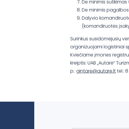
De minimis sutikimas 
De minimis pagalbos 
Dalyvio komandiruotę
(komandiruotės įsaky
Surinkus susidomėjusių ve
organizuojami logistiniai 
Kviečiame įmones registruo
kreiptis: UAB „Autarė“ Tur
p.:
gintare@autare.lt
tel.: 