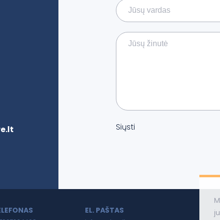
Siųsti
.lt
M
ELEFONAS
EL. PAŠTAS
j