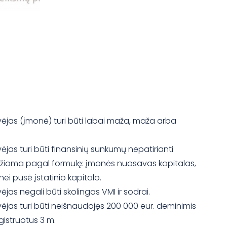
ėjas (įmonė) turi būti labai maža, maža arba
jas turi būti finansinių sunkumų nepatirianti
žiama pagal formulę: įmonės nuosavas kapitalas,
nei pusė įstatinio kapitalo.
jas negali būti skolingas VMI ir sodrai.
ėjas turi būti neišnaudojęs 200 000 eur. deminimis
gistruotus 3 m.