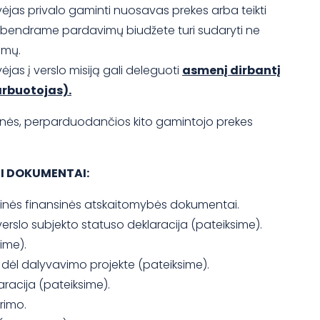
ėjas privalo gaminti nuosavas prekes arba teikti
 bendrame pardavimų biudžete turi sudaryti ne
amų.
jas į verslo misiją gali deleguoti
asmenį dirbantį
arbuotojas).
onės, perparduodančios kito gamintojo prekes
GI DOKUMENTAI:
etinės finansinės atskaitomybės dokumentai.
 verslo subjekto statuso deklaracija (pateiksime).
ime).
u dėl dalyvavimo projekte (pateiksime).
racija (pateiksime).
rimo.