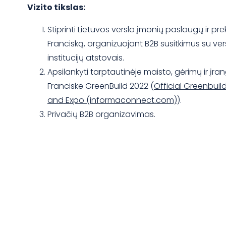
Vizito tikslas:
Stiprinti Lietuvos verslo įmonių paslaugų ir pre
Franciską, organizuojant B2B susitkimus su vers
institucijų atstovais.
Apsilankyti tarptautinėje maisto, gėrimų ir į
Franciske GreenBuild 2022 (
Official Greenbuil
and Expo (informaconnect.com)
).
Privačių B2B organizavimas.