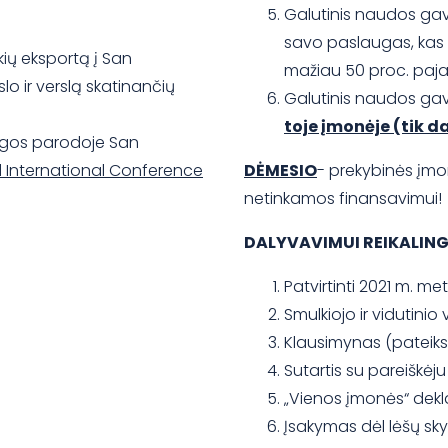
Galutinis naudos gav
savo paslaugas, kas
kių eksportą į San
mažiau 50 proc. paj
lo ir verslą skatinančių
Galutinis naudos gavė
toje įmonėje (tik d
rangos parodoje San
d International Conference
DĖMESIO
- prekybinės įm
netinkamos finansavimui!
DALYVAVIMUI REIKALIN
Patvirtinti 2021 m. m
Smulkiojo ir vidutinio
Klausimynas (pateiks
Sutartis su pareiškėj
„Vienos įmonės“ dekla
Įsakymas dėl lėšų sky