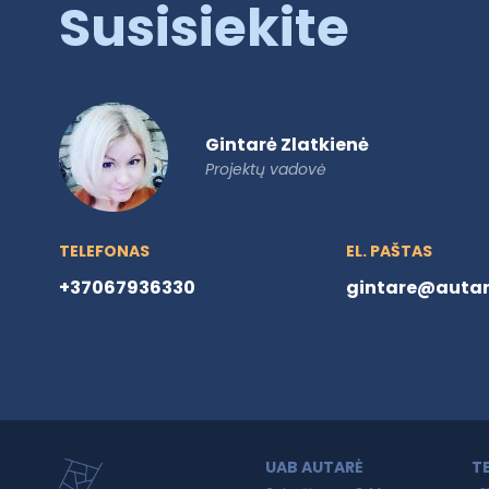
Susisiekite
Gintarė Zlatkienė
Projektų vadovė
TELEFONAS
EL. PAŠTAS
+37067936330
gintare@autare
UAB AUTARĖ
T