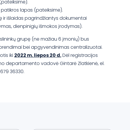
(pateiksime).
patikros lapas (pateiksime).
 ir išlaidas pagrindžiantys dokumentai
mas, dienpinigių išmokos įrodymas).
rslininkų grupę (ne mažiau 6 įmonių) bus
sprendimai bei apgyvendinimas centralizuotai.
tis iki
2022 m. liepos 20 d.
Dėl registracijos
izmo departamento vadovė Gintarė Zlatkienė, el.
8 679 36330.