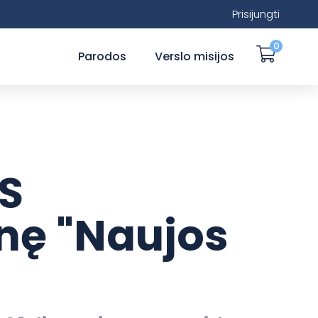
Prisijungti
0
Parodos
Verslo misijos
ES
nę "Naujos