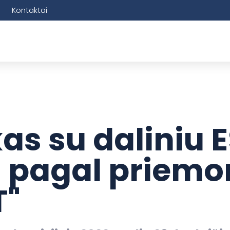
Kontaktai
as su daliniu 
 pagal priemo
T"