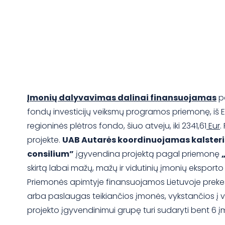
Įmonių dalyvavimas dalinai finansuojamas
p
fondų investicijų veiksmų programos priemonę, iš
regioninės plėtros fondo, šiuo atveju, iki 2341,61
Eur
.
projekte.
UAB Autarės koordinuojamas kalster
consilium”
įgyvendina projektą pagal priemonę
skirtą labai mažų, mažų ir vidutinių įmonių eksporto r
Priemonės apimtyje finansuojamos Lietuvoje prek
arba paslaugas teikiančios įmonės, vykstančios į ver
projekto įgyvendinimui grupę turi sudaryti bent 6 