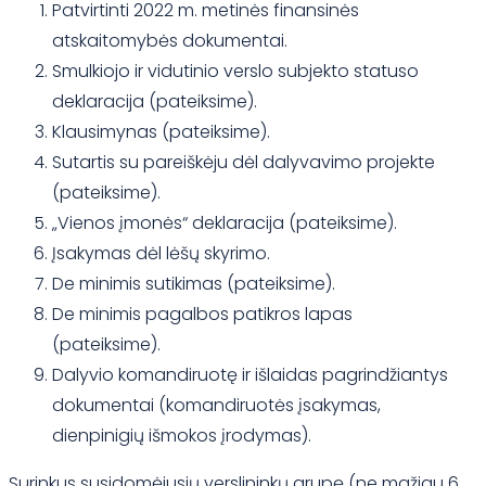
Patvirtinti 2022 m. metinės finansinės
atskaitomybės dokumentai.
Smulkiojo ir vidutinio verslo subjekto statuso
deklaracija (pateiksime).
Klausimynas (pateiksime).
Sutartis su pareiškėju dėl dalyvavimo projekte
(pateiksime).
„Vienos įmonės“ deklaracija (pateiksime).
Įsakymas dėl lėšų skyrimo.
De minimis sutikimas (pateiksime).
De minimis pagalbos patikros lapas
(pateiksime).
Dalyvio komandiruotę ir išlaidas pagrindžiantys
dokumentai (komandiruotės įsakymas,
dienpinigių išmokos įrodymas).
Surinkus susidomėjusių verslininkų grupę (ne mažiau 6