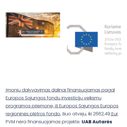
Įmonių dalyvavimas dalinai finansuojamas pagal
Europos Sąjungos fondų investicijų veiksmų
programos priemonę, iš Europos Sąjungos Europos
regioninės plėtros fondo
, šiuo atveju, iki 2662,49
Eur
.
PVM nėra finansuojamas projekte.
UAB Autarės