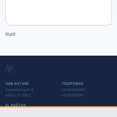
Siųsti
UAB AUTARĖ
TELEFONAS
Subačiaus g. 8-14,
+37067094462
Vilnius, LT-01302
+37069933617
EL. PAŠTAS
info@autare.lt