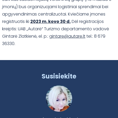
įmonių) bus organizuojami logistiniai sprendimai bei
apgyvendinimas centralizuotai. Kviečiame įmones
registruotis iki
2023 m. kovo 30 d.
Dėl registracijos
kreiptis: UAB „Autarė“ Turizmo departamento vadovė
Gintarė Zlatkienė, el. p.:
gintare@autare.lt
tel.: 8 679
36330.
Susisiekite