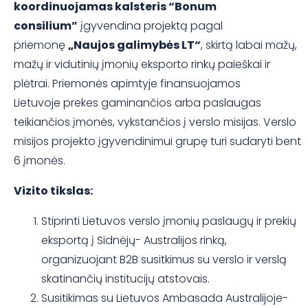
koordinuojamas kalsteris “Bonum
consilium”
įgyvendina projektą pagal
priemonę
„Naujos galimybės LT“
, skirtą labai mažų,
mažų ir vidutinių įmonių eksporto rinkų paieškai ir
plėtrai. Priemonės apimtyje finansuojamos
Lietuvoje prekes gaminančios arba paslaugas
teikiančios įmonės, vykstančios į verslo misijas. Verslo
misijos projekto įgyvendinimui grupę turi sudaryti bent
6 įmonės.
Vizito tikslas:
Stiprinti Lietuvos verslo įmonių paslaugų ir prekių
eksportą į Sidnėjų- Australijos rinką,
organizuojant B2B susitkimus su verslo ir verslą
skatinančių institucijų atstovais.
Susitikimas su Lietuvos Ambasada Australijoje-