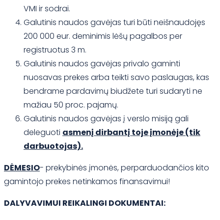
VMI ir sodrai.
Galutinis naudos gavėjas turi būti neišnaudojęs
200 000 eur. deminimis lėšų pagalbos per
registruotus 3 m.
Galutinis naudos gavėjas privalo gaminti
nuosavas prekes arba teikti savo paslaugas, kas
bendrame pardavimų biudžete turi sudaryti ne
mažiau 50 proc. pajamų.
Galutinis naudos gavėjas į verslo misiją gali
deleguoti
asmenį dirbantį toje įmonėje (tik
darbuotojas).
DĖMESIO
- prekybinės įmonės, perparduodančios kito
gamintojo prekes netinkamos finansavimui!
DALYVAVIMUI REIKALINGI DOKUMENTAI: