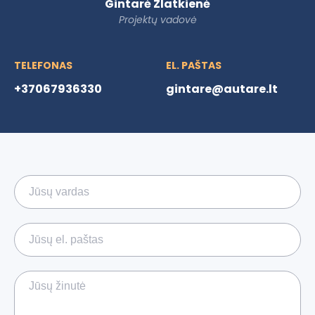
Gintarė Zlatkienė
Projektų vadovė
TELEFONAS
EL. PAŠTAS
+37067936330
gintare@autare.lt